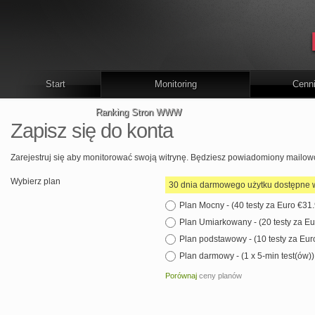
Start
Monitoring
Cenn
Ranking Stron WWW
Zapisz się do konta
Zarejestruj się aby monitorować swoją witrynę. Będziesz powiadomiony mailowo
Wybierz plan
30 dnia darmowego użytku dostępne w
Plan Mocny - (40 testy za
Plan Umiarkow
Plan podstawowy 
Plan darmowy - (1 x 5-min test(ów))
Porównaj
ceny planów