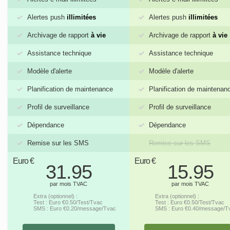
Alertes push
illimitées
Alertes push
illimitées
Archivage de rapport
à vie
Archivage de rapport
à vie
Assistance technique
Assistance technique
Modèle d'alerte
Modèle d'alerte
Planification de maintenance
Planification de maintenan
Profil de surveillance
Profil de surveillance
Dépendance
Dépendance
Remise sur les SMS
Remise sur les SMS
Euro €
Euro €
31.95
15.95
par mois TVAC
par mois TVAC
Extra (optionnel) :
Extra (optionnel) :
Test : Euro €0.50/Test/Tvac
Test : Euro €0.50/Test/Tvac
SMS : Euro €0.20/message/Tvac
SMS : Euro €0.40/message/T