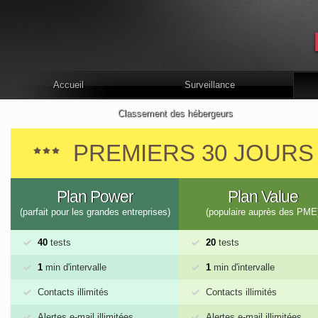
Accueil
Surveillance
Classement des hébergeurs
PREMIERS 30 JOUR
Plan Power
Plan Value
(parfait pour les grandes entreprises)
(populaire auprès des PME
40
tests
20
tests
1
min d'intervalle
1
min d'intervalle
Contacts illimités
Contacts illimités
Alertes e-mail illimitées
Alertes e-mail illimitées